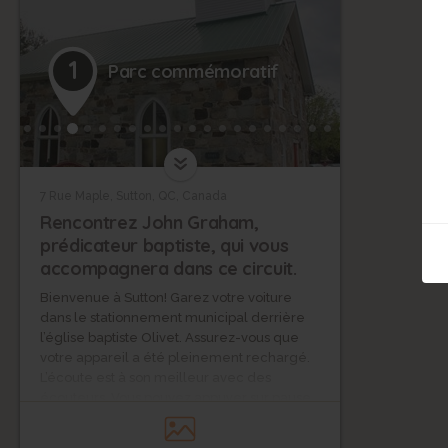
1
Parc commémoratif
7 Rue Maple, Sutton, QC, Canada
Rencontrez John Graham,
prédicateur baptiste, qui vous
accompagnera dans ce circuit.
Bienvenue à Sutton! Garez votre voiture
dans le stationnement municipal derrière
l’église baptiste Olivet. Assurez-vous que
votre appareil a été pleinement rechargé.
L’écoute est à son meilleur avec des
écouteurs. Vous pouvez appuyer sur pause
à tout moment pendant le parcours.