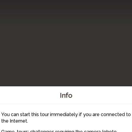
Info
You can start this tour immediately if you are connected to
2
1
the Internet.
Game-tours: challenges requiring the camera (photo