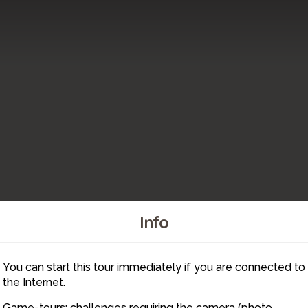
Info
You can start this tour immediately if you are connected to
5
4
3
the Internet.
Game-tours: challenges requiring the camera (photo