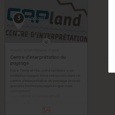
3
Capland
le cardo, 62250 Marquise, France
Centre d'interprétation du
paysage
Entre Terre et Mer, notre territoire a de
multiples visages. Nous retrouvons dans ce
centre d'interprétation du paysage les trois
grandes formes paysagères que nous
connaissons :
– Le « littoral et l’arrière littoral
– Les « Monts et vallons bocagers »
– La Terre des 2 Caps