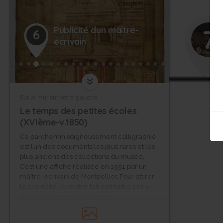
7
Publicité dun maître-
6
écrivain
Sur le mur sur votre gauche
Le temps des petites écoles
(XVIème-v.1850)
Ce parchemin soigneusement calligraphié
est l’un des documents les plus rares et les
plus anciens des collections du musée.
C’est une affiche réalisée en 1551 par un
maître-écrivain de Montpellier. Pour attirer
la clientèle, le maître fait connaître son «
école de comptes, d’écriture,
d’arithmétique et de géométrie » en
soulignant qu’il y enseigne « à raisonnable