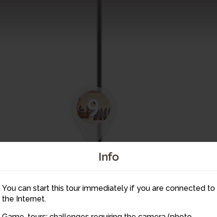
9
Info
You can start this tour immediately if you are connected to
the Internet.
Game-tours: challenges requiring the camera (photo