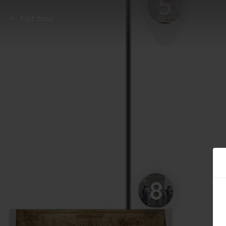
5
Exit tour
8