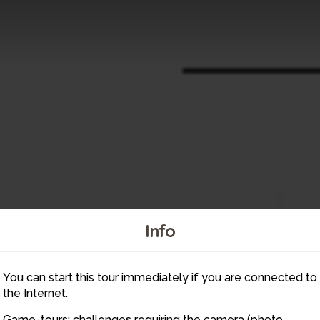
Info
You can start this tour immediately if you are connected to
the Internet.
Game-tours: challenges requiring the camera (photo