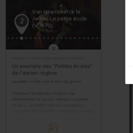
Van Heemskerck le
Jeune, La petite école
2
(v. 1670)
Montez un demi-étage jusqu'au 1er palier
Un exemple des "Petites écoles"
de l'ancien régime
La petite école, une scène de genre
Observez le tableau d’Egbert van
Heemskerck le Jeune, intitulé « La petite
école ». Le maître d’école surveille la
lecture d’une petite fille et brandit sa férule.
De cette représentation conventionnelle
subsistent des expressions familières : «