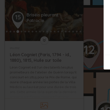
Briséis pleurant
15
Patrocle
13
12
inv.202
Léon Cogniet (Paris, 1794 - id.,
1880), 1815, Huile sur toile
Léon Cogniet est l'un des talents les plus
prometteurs de l'atelier de Guérin lorsqu'il
concourt en 1815 pour le Prix de Rome, qui
ouvre chaque année les portes de la Villa
Médicis au lauréat pour une durée de trois
ans. Cette année-là le sujet de la dernière
épreuve est "Briséis pleurant Patrocle",
épisode du Livre XIX de l'Iliade. Lors du
siège de Troie, le Grec Patrocle est tué par