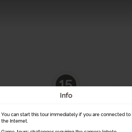
15
16
Info
17
4
You can start this tour immediately if you are connected to
the Internet.
Game-tours: challenges requiring the camera (photo