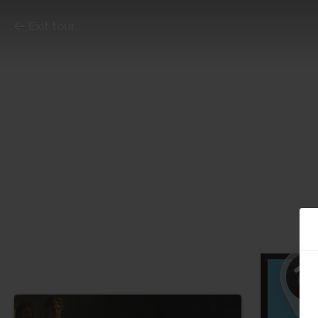
Exit tour
1