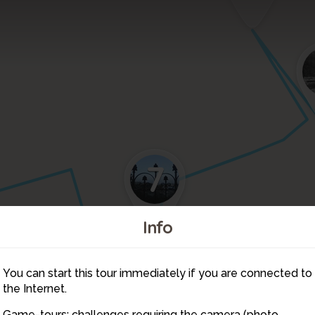
7
Info
3
5
2
You can start this tour immediately if you are connected to
4
the Internet.
Game-tours: challenges requiring the camera (photo