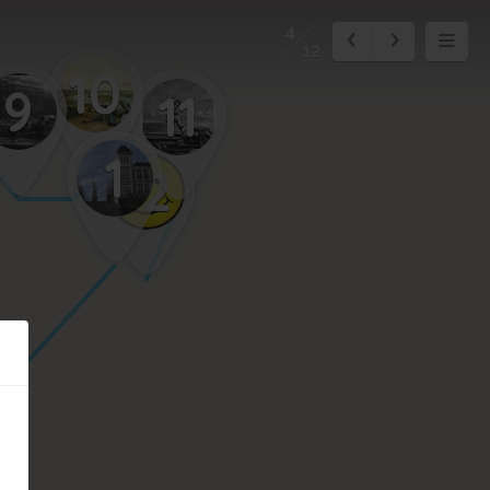
4
12
10
9
11
1
12