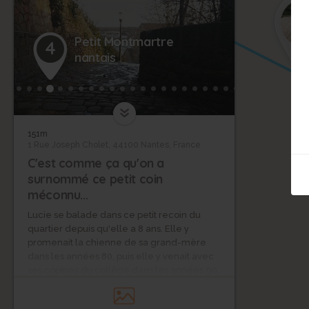
Petit Montmartre
4
nantais
151m
1 Rue Joseph Cholet, 44100 Nantes, France
C'est comme ça qu'on a
surnommé ce petit coin
méconnu...
Lucie se balade dans ce petit recoin du
quartier depuis qu'elle a 8 ans. Elle y
promenait la chienne de sa grand-mère
dans les années 80, puis elle y venait avec
ses copines du collège dans les années 90.
Elle a toujours appelé ce lieu "le petit
Montmartre nantais", et lors de la création