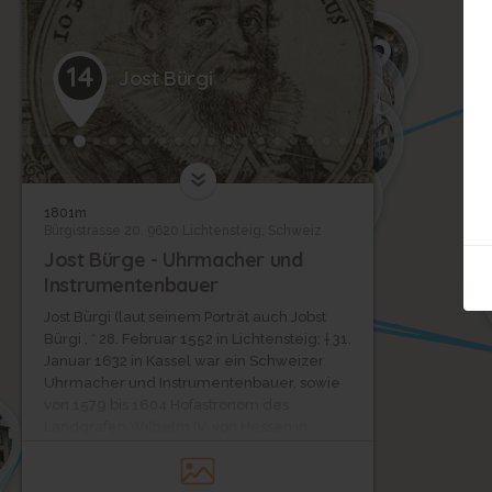
12
10
11
14
Jost Bürgi
9
8
7
4
6
1801m
Bürgistrasse 20, 9620 Lichtensteig, Schweiz
Jost Bürge - Uhrmacher und
Instrumentenbauer
Jost Bürgi (laut seinem Porträt auch Jobst
Bürgi , * 28. Februar 1552 in Lichtensteig; † 31.
Januar 1632 in Kassel war ein Schweizer
Uhrmacher und Instrumentenbauer, sowie
von 1579 bis 1604 Hofastronom des
Landgrafen Wilhelm IV. von Hessen in
Kassel. Von 1604 bis 1630 stand er im
Dienste Kaiser Rudolf II. in Prag, wo