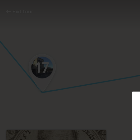
Exit tour
17