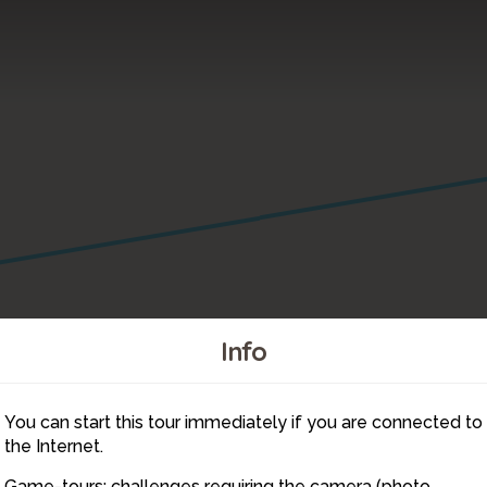
Info
You can start this tour immediately if you are connected to
14
the Internet.
13
Game-tours: challenges requiring the camera (photo