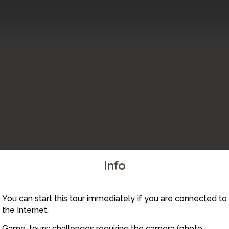
Info
11
15
12
10
You can start this tour immediately if you are connected to
9
the Internet.
Game-tours: challenges requiring the camera (photo