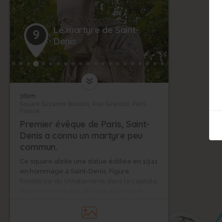
Le martyre de Saint-
9
Denis
160m
Square Suzanne Buisson, Rue Girardon, Paris,
France
Premier évêque de Paris, Saint-
Denis a connu un martyre peu
commun.
Ce square abrite une statue édifiée en 1941
en hommage à Saint-Denis. Figure
fondatrice du christianisme dans la capitale,
le premier évêque de Paris a connu un
martyre peu commun.
En 250, il est condamné puis décapité par