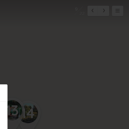
9
22
13
14