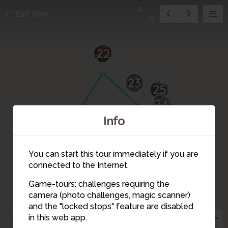
6
Exit tour
35
22
23
25
24
Info
27
26
21
You can start this tour immediately if you are
connected to the Internet.
Game-tours: challenges requiring the
29
28
camera (photo challenges, magic scanner)
2
3
1
6
and the "locked stops" feature are disabled
9
20
8
7
5
in this web app.