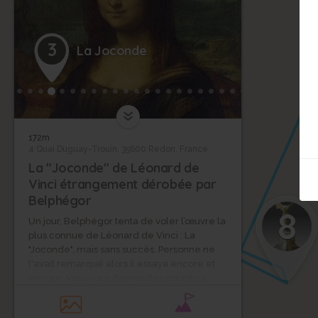
3
La Joconde
172m
4 Quai Duguay-Trouin, 35600 Redon, France
La "Joconde" de Léonard de
Vinci étrangement dérobée par
Belphégor
8
Un jour, Belphégor tenta de voler l’œuvre la
plus connue de Léonard de Vinci : La
"Joconde", mais sans succès. Personne ne
l'avait remarqué alors il essaya encore et
encore. Vous vous demandez pourquoi
cette obsession ? Car il disait vouloir
posséder les œuvres les plus connues du