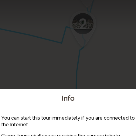
2
Info
You can start this tour immediately if you are connected to
3
the Internet.
Game-tours: challenges requiring the camera (photo