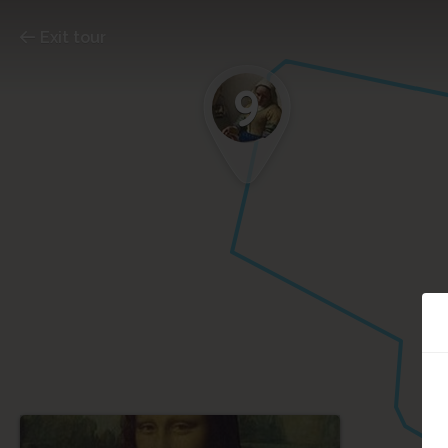
Exit tour
9