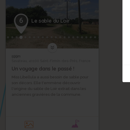
6
Le sable du Loir
599m
Savateau, 41100 Saint-Firmin-des-Prés, France
Un voyage dans le passé !
Miss Libellula a aussi besoin de sable pour
son décors. Elle t'emmène découvrir
l'origine du sable de Loir extrait dans les
anciennes gravières de la commune.