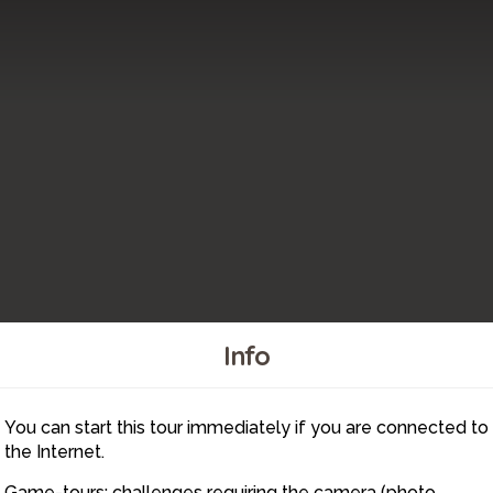
Info
You can start this tour immediately if you are connected to
6
the Internet.
Game-tours: challenges requiring the camera (photo