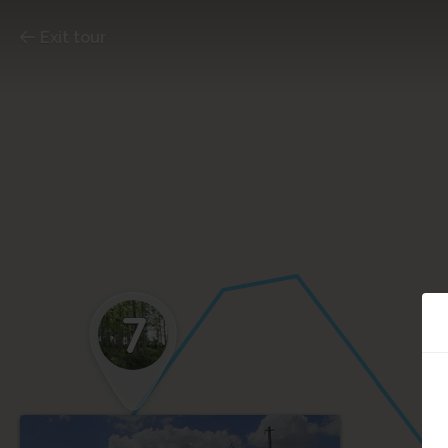
Exit tour
7