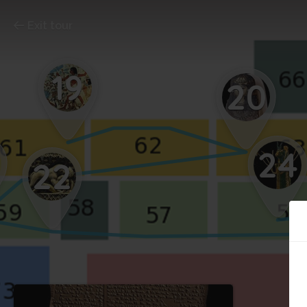
Exit tour
19
20
24
22