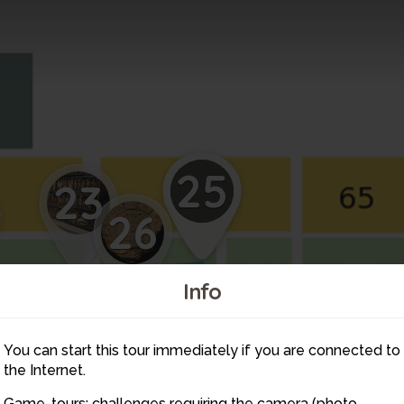
25
23
26
2
Info
You can start this tour immediately if you are connected to
the Internet.
Game-tours: challenges requiring the camera (photo