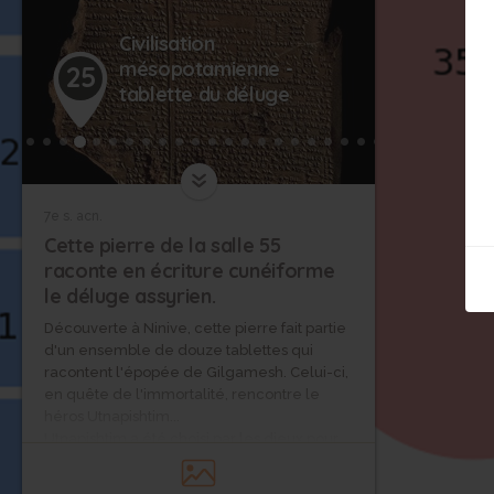
Civilisation
mésopotamienne -
25
tablette du déluge
7e s. acn.
Cette pierre de la salle 55
raconte en écriture cunéiforme
le déluge assyrien.
Découverte à Ninive, cette pierre fait partie
d'un ensemble de douze tablettes qui
racontent l'épopée de Gilgamesh. Celui-ci,
en quête de l'immortalité, rencontre le
héros Utnapishtim...
Utnapishtim a été choisi par les dieux pour
échapper au déluge qui frappe l'ensemble
de l'humanité. En construisant un bateau, il