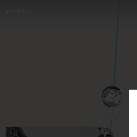
Exit tour
8
7