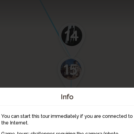
14
15
Info
You can start this tour immediately if you are connected to
16
30
17
the Internet.
Game-tours: challenges requiring the camera (photo