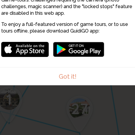
5
challenges, magic scanner) and the "locked stops" feature
19
are disabled in this web app.
6
To enjoy a full-featured version of game tours, or to use
4
tours offline, please download GuidiGO app:
2
18
3
Got it!
1
27
1
/1
Heberlein Brunnen