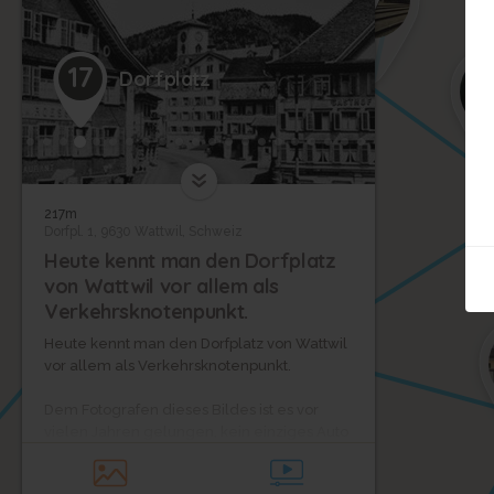
17
Dorfplatz
28
217m
Dorfpl. 1, 9630 Wattwil, Schweiz
Heute kennt man den Dorfplatz
von Wattwil vor allem als
Verkehrsknotenpunkt.
Heute kennt man den Dorfplatz von Wattwil
vor allem als Verkehrsknotenpunkt.
Dem Fotografen dieses Bildes ist es vor
vielen Jahren gelungen, kein einziges Auto
abzubilden. Wahrscheinlich kam ihm
zunutze, dass es damals noch weniger