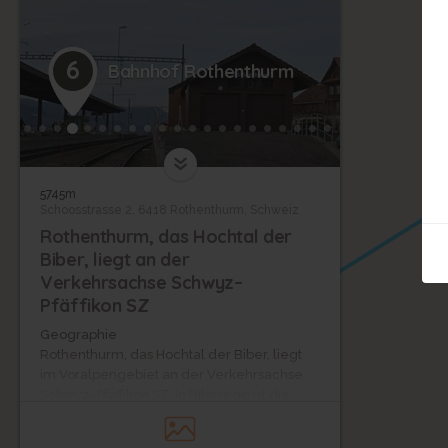
6
Bahnhof Rothenthurm
5745m
Schoosstrasse 2, 6418 Rothenthurm, Schweiz
Rothenthurm, das Hochtal der
Biber, liegt an der
Verkehrsachse Schwyz–
Pfäffikon SZ
Geographie
Rothenthurm, das Hochtal der Biber, liegt
im Voralpengebiet an der Verkehrsachse
Schwyz–Pfäffikon SZ. In Biberegg ist die
Wasserscheide, südlich fliesst die Steiner
Aa nach Steinen in den Lauerzersee und