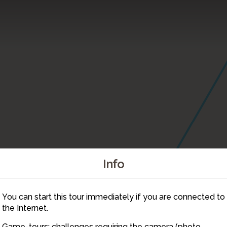
Info
You can start this tour immediately if you are connected to
6
the Internet.
Game-tours: challenges requiring the camera (photo