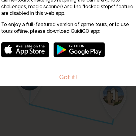
6
challenges, magic scanner) and the "locked stops" feature
23
are disabled in this web app.
To enjoy a full-featured version of game tours, or to use
tours offline, please download GuidiGO app:
24
25
2
Got it!
1