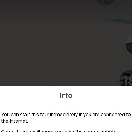
1
4
Info
2
21
You can start this tour immediately if you are connected to
20
3
5
the Internet.
Game-tours: challenges requiring the camera (photo