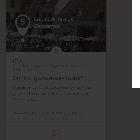
La Lucarne aux
5
Chouettes
130m
Quai du Port au Bois, 89500 Villeneuve-sur-
Yonne, France
Ou "Hollywood-sur-Yonne" !
Depuis le pont, vous pouvez voir sur votre
gauche le restaurant « La Lucarne aux
Chouettes ».
Installé dans d’anciennes granges
marinières, il fut créé par l’actrice et
danseuse franco-américaine Leslie Caron
au début des années 1990. Elle tint
l’établissement pendant une quinzaine