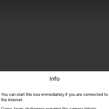
Info
You can start this tour immediately if you are connected to
4
5
2
7
6
3
1
the Internet.
Game-tours: challenges requiring the camera (photo