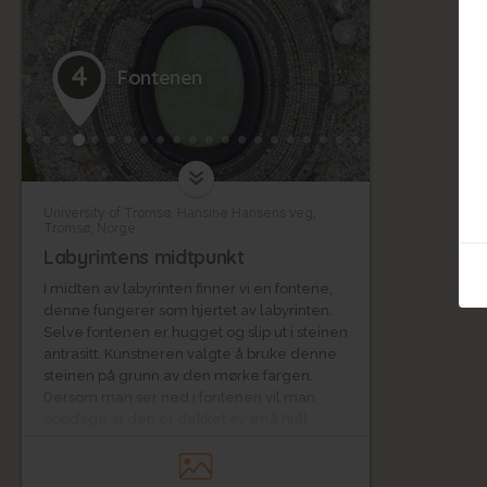
4
Fontenen
University of Tromsø, Hansine Hansens veg,
Tromsø, Norge
Labyrintens midtpunkt
I midten av labyrinten finner vi en fontene,
denne fungerer som hjertet av labyrinten.
Selve fontenen er hugget og slip ut i steinen
antrasitt. Kunstneren valgte å bruke denne
steinen på grunn av den mørke fargen.
Dersom man ser ned i fontenen vil man
oppdage at den er dekket av små hull.
Disse små hullene er en rett etterligning av
stjernehimmelen over Tromsø. Når det blir
mørkt ute skrus lysene på i fontenen. Da