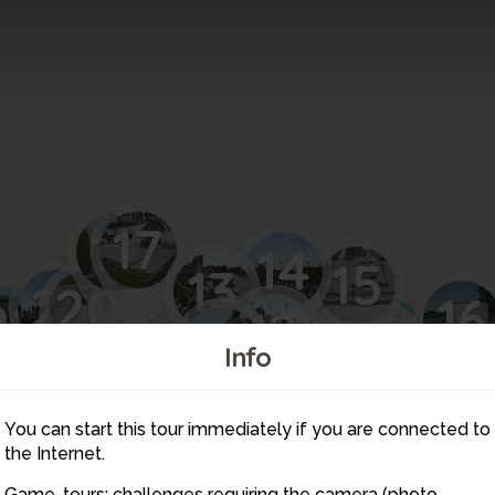
17
18
14
15
13
21
20
16
22
12
10
19
23
1
Info
11
2
5
4
You can start this tour immediately if you are connected to
9
the Internet.
7
8
Game-tours: challenges requiring the camera (photo