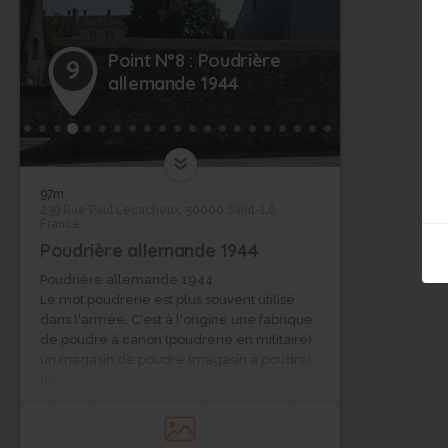
Point N°8 : Poudrière
9
allemande 1944
97m
239 Rue Paul Lecacheux, 50000 Saint-Lô,
France
Poudrière allemande 1944
Poudrière allemande 1944
Le mot poudrerie est plus souvent utilisé
dans l'armée. C'est à l'origine une fabrique
de poudre à canon (poudrerie en militaire),
un magasin de poudre (magasin à poudre),
un
dépôt de munitions ou d'explosifs, qui ne
contenait que de la poudre noire ou des
munitions à base de poudre.