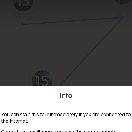
13
15
Info
16
You can start this tour immediately if you are connected to
17
the Internet.
Game-tours: challenges requiring the camera (photo