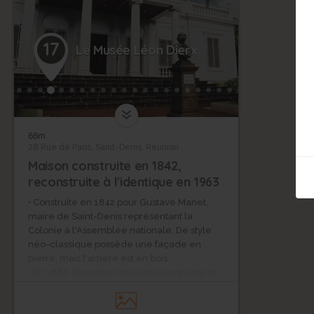
17
Le Musée Léon Dierx
66m
28 Rue de Paris, Saint-Denis, Réunion
Maison construite en 1842,
reconstruite à l'identique en 1963
• Construite en 1842 pour Gustave Manet,
maire de Saint-Denis représentant la
Colonie à l'Assemblée nationale. De style
néo-classique possède une façade en
pierre, mais l'arrière est en bois.
• En 1860, la maison devient la propriété du
Conseil général qui la met à disposition des
évêques de la colonie jusqu’à la séparation