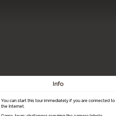
Info
You can start this tour immediately if you are connected to
1
the Internet.
Game-tours: challenges requiring the camera (photo