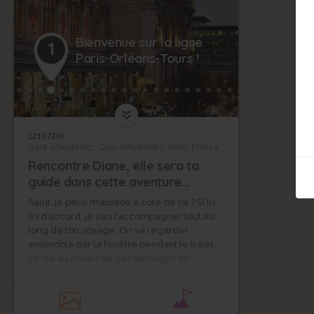
Bienvenue sur la ligne
1
Paris-Orléans-Tours !
121072m
Gare d'Austerlitz, Quai d'Austerlitz, Paris, France
Rencontre Diane, elle sera ta
guide dans cette aventure...
Salut, je peux m’asseoir à côté de toi ? Si tu
es d’accord, je vais t’accompagner tout au
long de ton voyage. On va regarder
ensemble par la fenêtre pendant le trajet.
Eh oui au milieu de ces paysages se
cachent des trésors historiques... Peut-être
as-tu déjà visité certains des châteaux qui
se trouvent sur le passage de notre train ?...