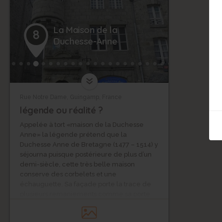
La Maison de la
8
Duchesse-Anne
Rue Notre Dame, Guingamp, France
légende ou réalité ?
Appelée à tort «maison de la Duchesse
Anne» la légende prétend que la
Duchesse Anne de Bretagne (1477 – 1514) y
séjourna puisque postérieure de plus d’un
demi-siècle, cette très belle maison
conserve des corbelets et une
échauguette. Sa façade porte la trace de
plusieurs remaniements comme sa porte
d’inspiration plus tardive. Elle porte des
armes martelées à la Révolution.