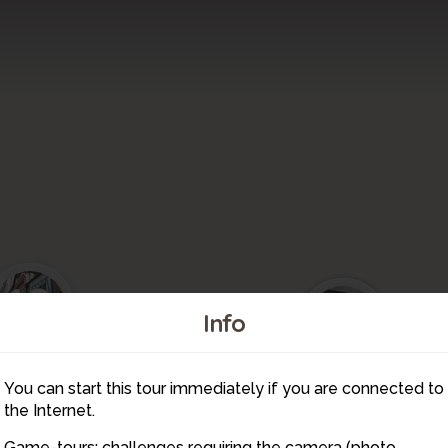
10
2
1
Info
You can start this tour immediately if you are connected to
9
8
7
the Internet.
Game-tours: challenges requiring the camera (photo