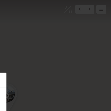
8
11
3