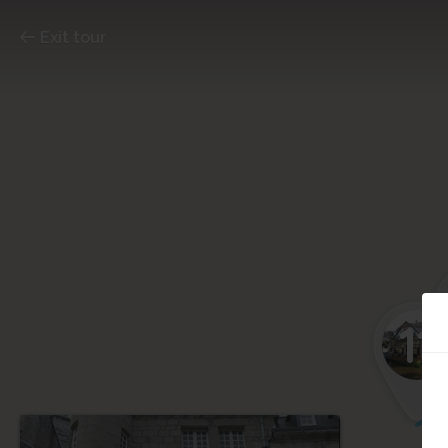
Exit tour
11