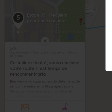
6
Etape 05 - Requiem
5
pour une croyante
246m
Square Armand Steurs, Saint-Josse-ten-Noode,
Belgique
Cet indice récolté, vous reprenez
votre route. Il est temps de
rencontrer Maria.
Bienvenue au square, lieu de détente et de
rencontre entre amis. Nous apercevons
Maria qui s'exerce pour son audition de
solo. Allons à sa rencontre :
- Bonjour. Vous êtes l'enquêteur ?
demande-t-elle. Roger m'avait prévenu de