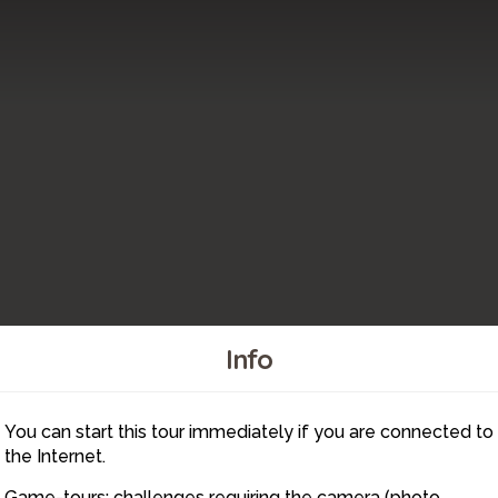
Info
You can start this tour immediately if you are connected to
5
the Internet.
Game-tours: challenges requiring the camera (photo