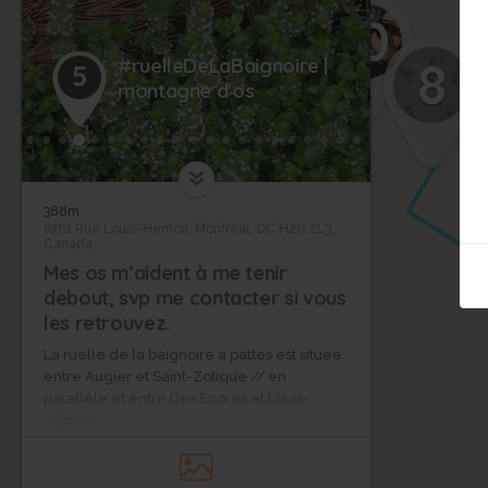
10
8
#ruelleDeLaBaignoire |
5
montagne d'os
388m
6761 Rue Louis-Hémon, Montréal, QC H2G 2L3,
Canada
Mes os m’aident à me tenir
debout, svp me contacter si vous
les retrouvez.
La ruelle de la baignoire à pattes est située
entre Augier et Saint-Zotique // en
parallèle et entre Des Écores et Louis-
Hémon.
ça grouille de vie dans les buissons – des
imprimés de fleurs sur les rideaux du