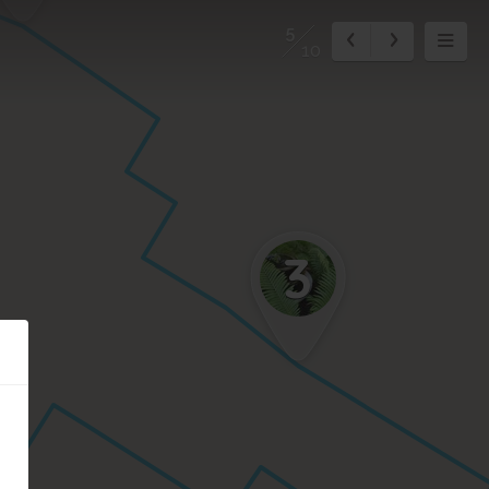
5
10
3