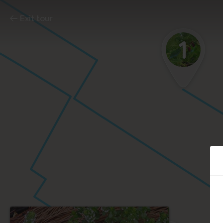
Exit tour
1