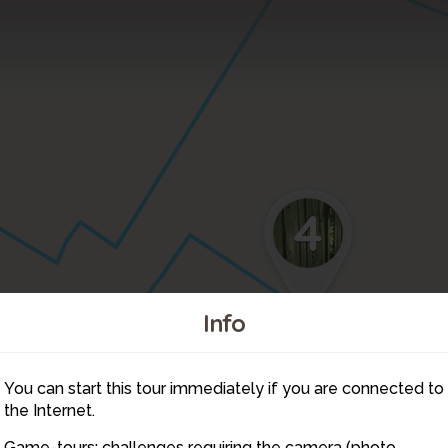
4
Info
You can start this tour immediately if you are connected to
5
the Internet.
Game-tours: challenges requiring the camera (photo