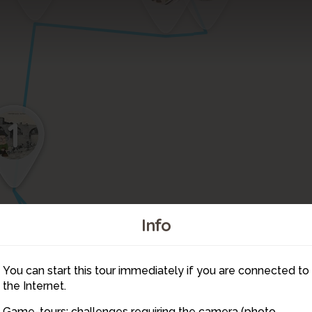
4
1
Info
You can start this tour immediately if you are connected to
3
the Internet.
Game-tours: challenges requiring the camera (photo