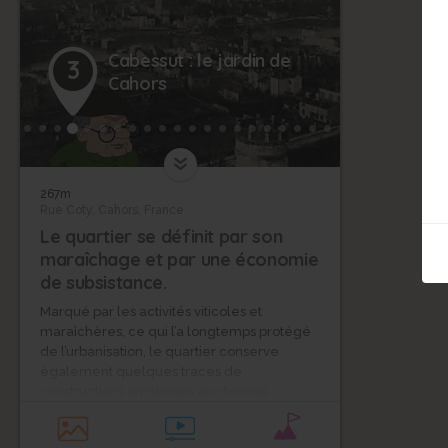
Cabessut : le jardin de
3
Cahors
267m
Rue Coty, Cahors, France
Le quartier se définit par son
maraîchage et par une économie
de subsistance.
Marqué par les activités viticoles et
maraîchères, ce qui l’a longtemps protégé
de l’urbanisation, le quartier conserve
également quelques traces de
constructions anciennes aux formes
architecturales locales.
Situé dans la plaine alluviale de la rivière