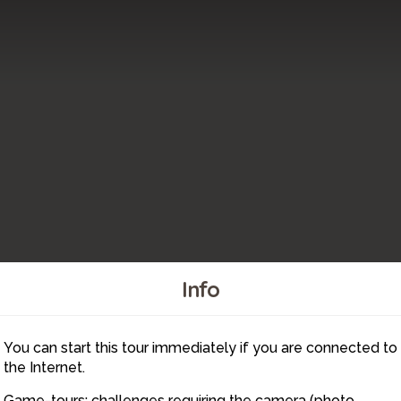
Info
You can start this tour immediately if you are connected to
12
the Internet.
Game-tours: challenges requiring the camera (photo