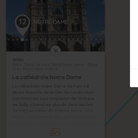
12
NOTRE DAME
3263m
Notre-Dame de Paris, Parvis Notre Dame - Place
Jean-Paul II, Paris, France
La cathédrale Notre Dame
La cathédrale Notre-Dame de Paris est
située dans l’île de la Cité. Sa construction
commencée sous l'impulsion de l’évêque
de Sully, s'étend sur plus de deux siècles,
de 1163 au milieu du XIVème siècle. Lors
de son achèvement, elle est l'une des plus
grandes d'Occident. La cathédrale est
depuis l'origine l'un des monuments les
plus emblématiques de Paris. C'est sous ses