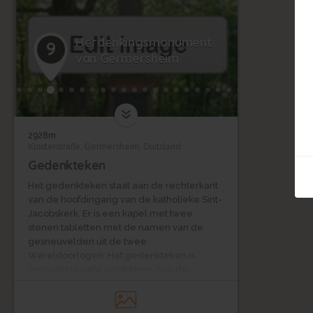
Herdenkingsmonument
9
van Germersheim
2928m
Klosterstraße, Germersheim, Duitsland
Gedenkteken
Het gedenkteken staat aan de rechterkant
van de hoofdingang van de katholieke Sint-
Jacobskerk. Er is een kapel met twee
stenen tabletten met de namen van de
gesneuvelden uit de twee
Wereldoorlogen. Het gedenkteken is
gemaakt in rode zandsteen. Aan de
voorzijde is een herinneringsplaat
aangebracht.