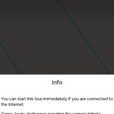
Info
You can start this tour immediately if you are connected to
9
the Internet.
Game-tours: challenges requiring the camera (photo