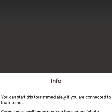
Info
You can start this tour immediately if you are connected to
5
the Internet.
Game-tours: challenges requiring the camera (photo