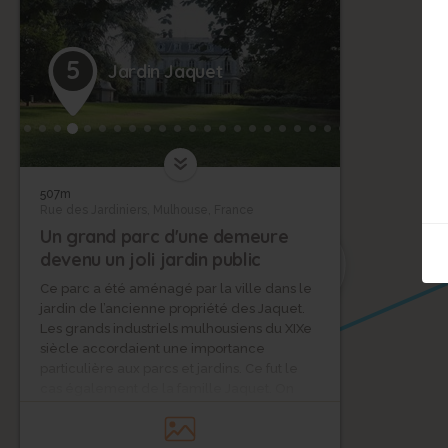
5
Jardin Jaquet
507m
Rue des Jardiniers, Mulhouse, France
Un grand parc d'une demeure
6
devenu un joli jardin public
Ce parc a été aménagé par la ville dans le
jardin de l’ancienne propriété des Jaquet.
Les grands industriels mulhousiens du XIXe
siècle accordaient une importance
particulière aux parcs et jardins. Ce fut le
cas également de la famille Jaquet. On
peut donc découvrir à l’arrière de la villa
Jaquet un jardin représentatif de ce qui se