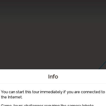
Info
You can start this tour immediately if you are connected to
11
the Internet.
Game-tours: challenges requiring the camera (photo