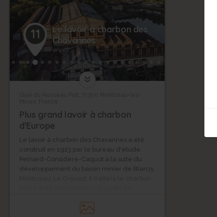
Le lavoir à charbon des
11
Chavannes
Quai du Nouveau Port, 71300 Montceau-les-
Mines, France
Plus grand lavoir à charbon
d'Europe
Le lavoir à charbon des Chavannes a été
construit en 1923 par le bureau d'étude
Pelnard-Considère-Caquot à la suite du
développement du bassin minier de Blanzy,
Montceau, Le Creusot. Il traitera le charbon
brut extrait directement des puits en
charbon exploitable. Il sera en activité
jusqu'en 1999. Il est considéré comme le