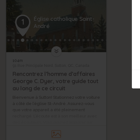
Église catholique Saint-
1
André
104m
91 Rue Principale Nord, Sutton, QC, Canada
Rencontrez l’homme d’affaires
George C. Dyer, votre guide tout
au long de ce circuit
Bienvenue à Sutton! Stationnez votre voiture
à côté de l’église St-André. Assurez-vous
que votre appareil a été pleinement
rechargé. L’écoute est à son meilleur avec
des écouteurs. Vous pouvez appuyer sur
pause à tout moment pendant le parcours.