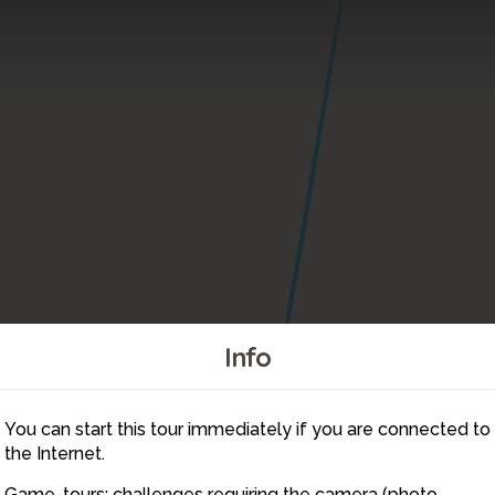
Info
You can start this tour immediately if you are connected to
5
1
the Internet.
Game-tours: challenges requiring the camera (photo