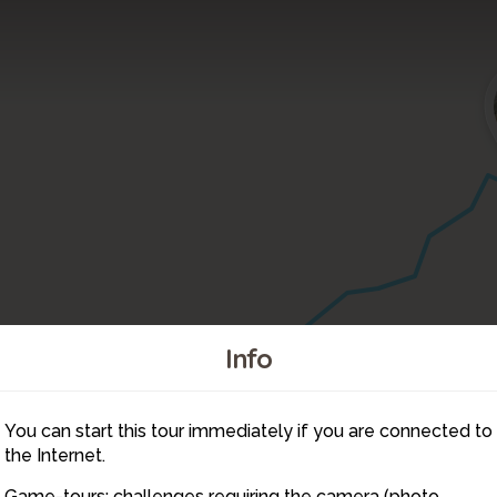
Info
You can start this tour immediately if you are connected to
2
the Internet.
Game-tours: challenges requiring the camera (photo