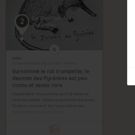
Le Desman des
2
Pyrénées
708m
Unnamed Road, 09220 Aston, France
Surnommé le rat trompette, le
desman des Pyrénées est peu
connu et assez rare.
Cependant, nous savons qu'il vit dans ce
fond de vallée. Allons à sa recherche avec
Pauline Levenard, de l'association des
naturalistes d'Ariège (ANA).