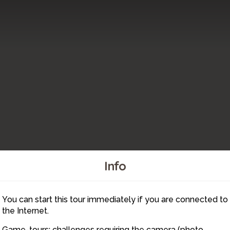
Info
You can start this tour immediately if you are connected to
8
the Internet.
Game-tours: challenges requiring the camera (photo