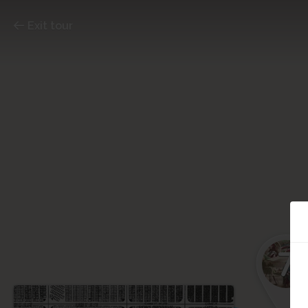
Exit tour
7