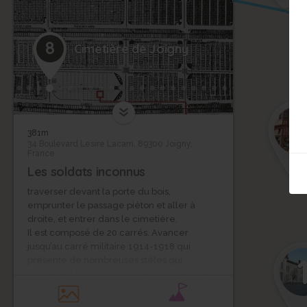
8
Cimetière de Joigny
6
5
4
381m
34 Boulevard Lesire Lacam, 89300 Joigny,
France
Les soldats inconnus
traverser devant la porte du bois,
emprunter le passage piéton et aller à
3
droite, et entrer dans le cimetière.
Il est composé de 20 carrés. Avancer
jusqu’au carré militaire 1914-1918 qui
présente de nombreuses stèles qui
rappellent le patriotisme des Joviniens, les
laïcs et les croyants de différentes religions.
Certaines sépultures renferment deux