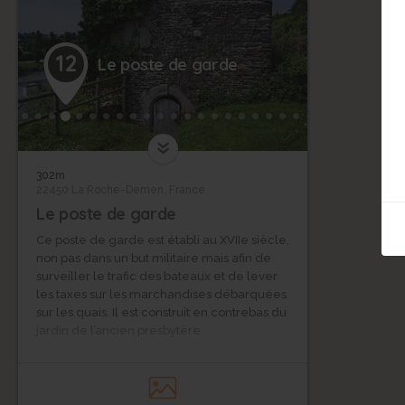
12
Le poste de garde
302m
22450 La Roche-Derrien, France
Le poste de garde
Ce poste de garde est établi au XVIIe siècle,
non pas dans un but militaire mais afin de
surveiller le trafic des bateaux et de lever
les taxes sur les marchandises débarquées
sur les quais. Il est construit en contrebas du
jardin de l’ancien presbytère.