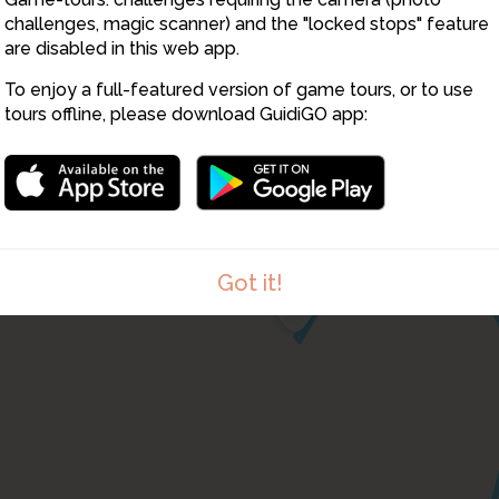
challenges, magic scanner) and the "locked stops" feature
8
are disabled in this web app.
7
13
To enjoy a full-featured version of game tours, or to use
4
tours offline, please download GuidiGO app:
3
6
5
Got it!