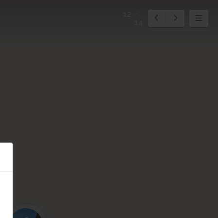
12
14
4