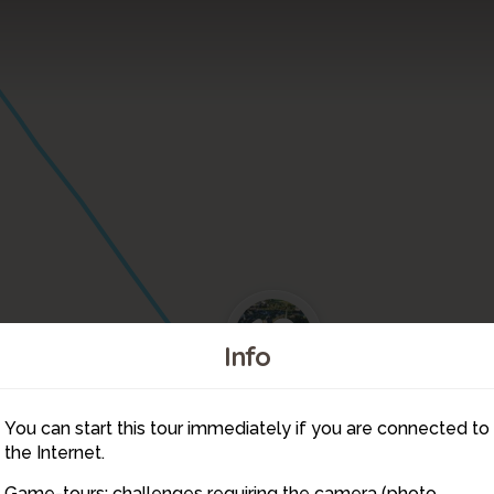
10
Info
11
You can start this tour immediately if you are connected to
12
the Internet.
1
Game-tours: challenges requiring the camera (photo