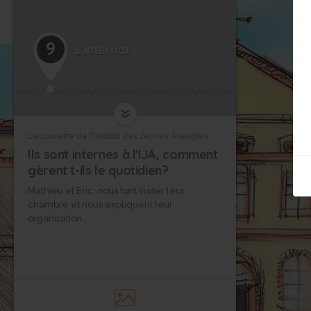
9
L'internat
Découverte de l'Institut des Jeunes Aveugles
Ils sont internes à l'IJA, comment
gèrent t-ils le quotidien?
Mathieu et Eric, nous font visiter leur
chambre et nous expliquent leur
organisation.