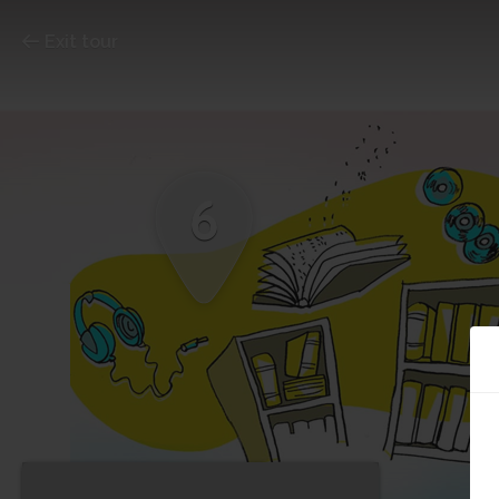
Exit tour
6