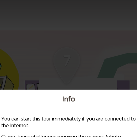
7
Info
You can start this tour immediately if you are connected to
the Internet.
Game-tours: challenges requiring the camera (photo