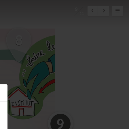
9
11
8
9