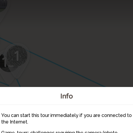
7
1
13
Info
You can start this tour immediately if you are connected to
3
the Internet.
2
Game-tours: challenges requiring the camera (photo