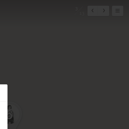
3
13
6