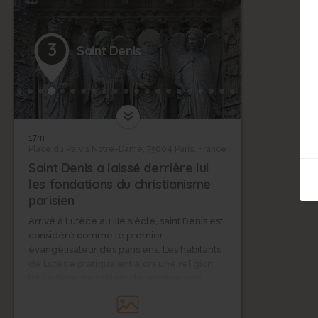
3
Saint Denis
17m
Place du Parvis Notre-Dame, 75004 Paris, France
Saint Denis a laissé derrière lui
les fondations du christianisme
parisien
Arrivé à Lutèce au IIIe siècle, saint Denis est
considéré comme le premier
évangélisateur des parisiens. Les habitants
de Lutèce pratiquaient alors une religion
très différente mêlant de nombreuses
divinités d'origine romaine ou gauloise.
Refusant d'abandonner la nouvelle religion,