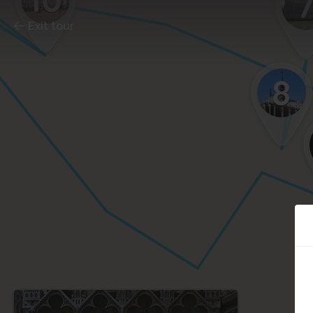
Exit tour
8