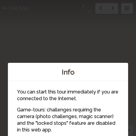
7
Exit tour
11
Info
You can start this tour immediately if you are
connected to the Internet.
Game-tours: challenges requiring the
camera (photo challenges, magic scanner)
10
11
4
5
9
8
7
6
2
3
1
and the "locked stops" feature are disabled
in this web app.