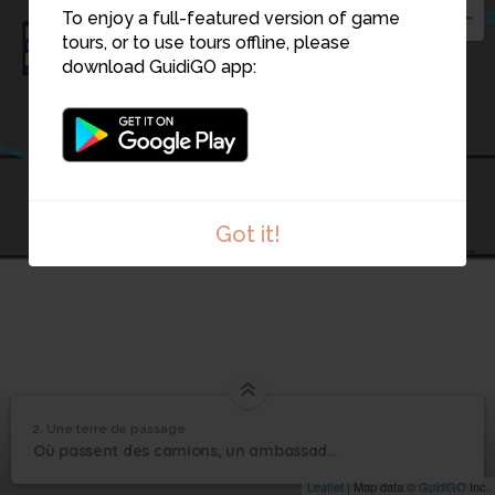
To enjoy a full-featured version of game
tours, or to use tours offline, please
download GuidiGO app:
1
Got it!
2. Une terre de passage
1
/1
Une terre de passage
2
Où passent des camions, un ambassadeur et même un éléphant…
Une terre de passage
Leaflet
| Map data ©
GuidiGO
Inc.