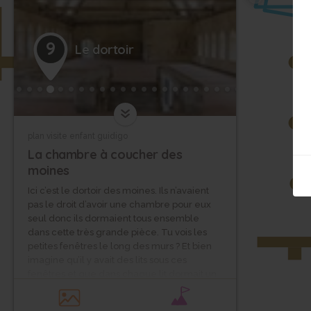
9
Le dortoir
plan visite enfant guidigo
La chambre à coucher des
moines
Ici c’est le dortoir des moines. Ils n’avaient
pas le droit d’avoir une chambre pour eux
seul donc ils dormaient tous ensemble
dans cette très grande pièce. Tu vois les
petites fenêtres le long des murs ? Et bien
imagine qu’il y avait des lits sous ces
fenêtres et que dans chaque lit dormait un
moine. C’est ici que commence leur
journée. Ils devaient se lever très tôt pour