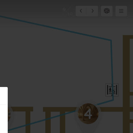
9
10
4
5