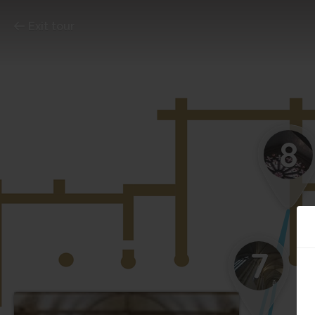
Exit tour
8
7