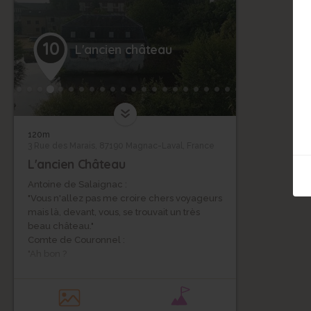
10
L'ancien château
120m
3 Rue des Marais, 87190 Magnac-Laval, France
L'ancien Château
Antoine de Salaignac :
"Vous n'allez pas me croire chers voyageurs
mais là, devant, vous, se trouvait un très
beau château."
Comte de Couronnel :
"Ah bon ?
Antoine de Salaignac :
"Oui. D'ailleurs, le château qui se trouvait ici
ressemblait trait pour trait à l'actuel château