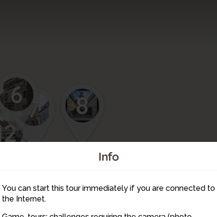
6
8
7
12
Info
9
You can start this tour immediately if you are connected to
11
10
the Internet.
Game-tours: challenges requiring the camera (photo