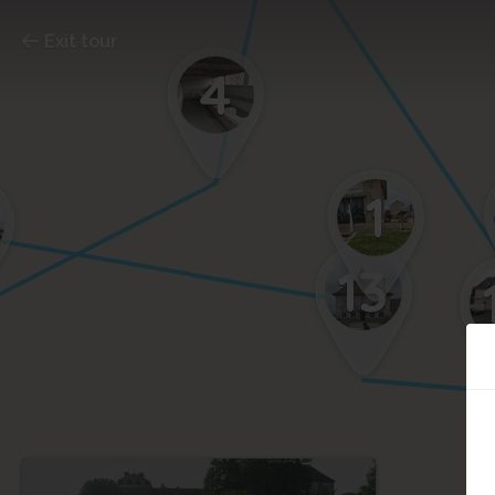
Exit tour
4
1
13