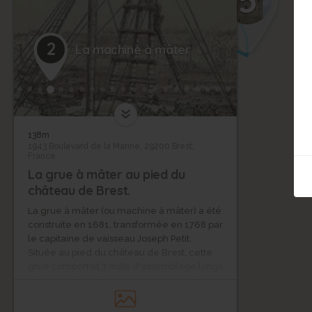
2
La machine à mâter
138m
1943 Boulevard de la Marine, 29200 Brest,
France
La grue à mâter au pied du
château de Brest.
La grue à mâter (ou machine à mâter) a été
construite en 1681, transformée en 1768 par
le capitaine de vaisseau Joseph Petit.
Située au pied du château de Brest, cette
grue comportait 3 mâts d'assemblage longs
d'environ 60 mètres de haut et reposait sur
un socle en pierres taillées. Elle utilisait
l'énergie musculaire de "100 couples de