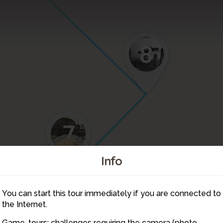
8
7
6
3
Info
4
You can start this tour immediately if you are connected to
2
the Internet.
Game-tours: challenges requiring the camera (photo