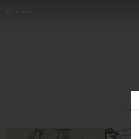
Exit tour
5