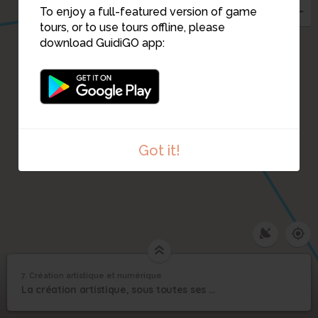
To enjoy a full-featured version of game
tours, or to use tours offline, please
download GuidiGO app:
Got it!
7. Création artistique et numérique
1
/1
Le char Romilly, actif à la Libération de Paris, 1944
©
Création artistique et
7
La création artistique, sous toutes ses formes, en lien avec le numérique
numérique