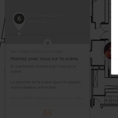
La scène (ou le
6
plateau)
9
8
Plan Theatre d'Auxerre avec salles
Montez avec nous sur la scène.
Et maintenant, montez avec nous sur la
scène.
Le plancher de la scène, que l'on appelle
aussi le plateau, est en bois.
Levez la tête, vous apercevrez le gril : c'est
une structure métallique située à 14 mètres
de hauteur et sur laquelle sont fixées les
perches. Les perches sont de longs tubes