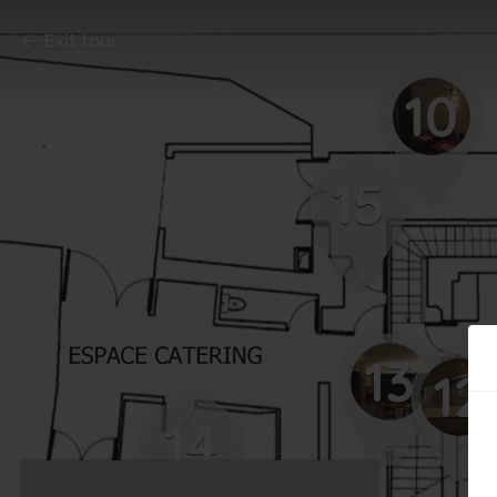
Exit tour
10
15
13
12
14