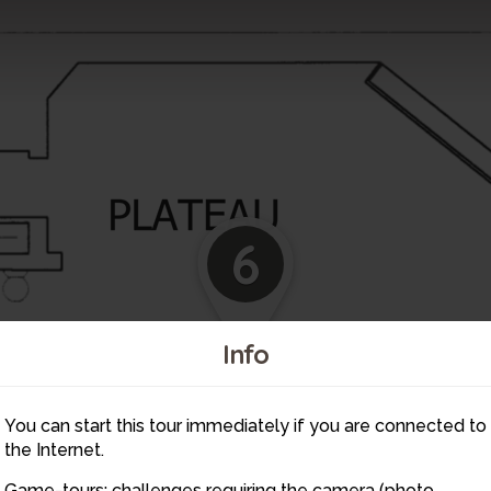
6
Info
You can start this tour immediately if you are connected to
the Internet.
Game-tours: challenges requiring the camera (photo