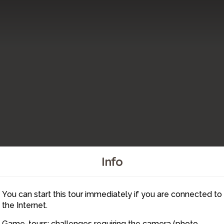
Info
9
8
You can start this tour immediately if you are connected to
7
10
1
the Internet.
11
6
Game-tours: challenges requiring the camera (photo