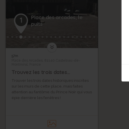
Place des arcades, le
1
puits
57m
Place des Arcades, 81140 Castelnau-de-
Montmiral, France
Trouvez les trois dates...
Trouver les trois dates historiques inscrites
sur les murs de cette place, mais faites
attention au fantôme du Prince Noir qui vous
épie derrière les fenêtres !