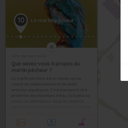
10
Le martin pêcheur
carte-parcours-finale
Que savez-vous à propos du
martin pêcheur ?
Le martin pêcheur est un oiseau qui se
nourrit de petits poissons et de petits
animaux aquatiques. C'est pourquoi il vit à
proximité des étendues d'eau, où il peut se
nourrir en abondance. Sa proie repérée,
généralement depuis un perchoir, il plonge
en percutant violemment la surface de
l'eau et l'attrape, puis avale sa proie, tête la
première, dans le sens des écailles. Cet