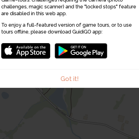
5
6
challenges, magic scanner) and the "locked stops" feature
are disabled in this web app.
To enjoy a full-featured version of game tours, or to use
tours offline, please download GuidiGO app:
8
7
Got it!
1
/1
Le martin pêcheur