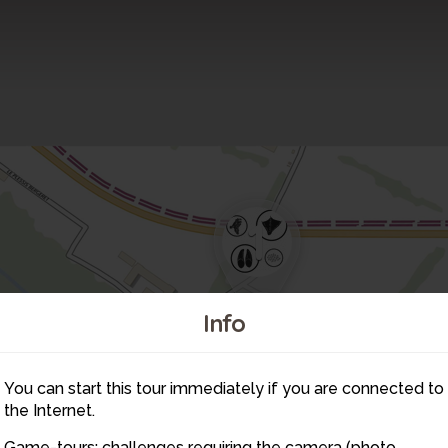
1
2
12
Info
11
3
4
You can start this tour immediately if you are connected to
10
the Internet.
9
Game-tours: challenges requiring the camera (photo