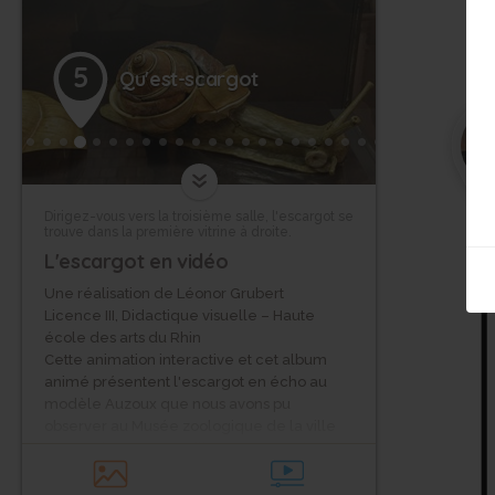
5
Qu'est-scargot
Dirigez-vous vers la troisième salle, l'escargot se
trouve dans la première vitrine à droite.
L'escargot en vidéo
Une réalisation de Léonor Grubert
Licence III, Didactique visuelle – Haute
école des arts du Rhin
Cette animation interactive et cet album
animé présentent l'escargot en écho au
modèle Auzoux que nous avons pu
observer au Musée zoologique de la ville
de Strasbourg. Son milieu et son mode de
vie, son anatomie, ses performances,
différentes rubriques décrivent avec