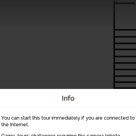
Info
You can start this tour immediately if you are connected to
5
the Internet.
Game-tours: challenges requiring the camera (photo