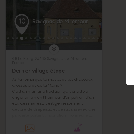
10
Savignac de Miremont
9 B Le Bourg, 24260 Savignac-de-Miremont,
France
Dernier village étape
As-tu remarqué le mas avec les drapeaux
dressés près de la Mairie ?
C'est un mai : une tradition qui consiste à
ériger un pin en l'honneur d'un patron, d'un
élu, des mariés... Il est généralement
décoré de drapeaux et de rubans avec une
pancarte portant l'inscription :"honneur à ...".
Une fête est organisée suite à la plantation
de ce mai.