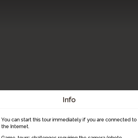
Info
You can start this tour immediately if you are connected to
10
the Internet.
Game-tours: challenges requiring the camera (photo