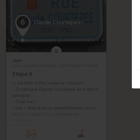
6
Claude Courtépée
165m
3 Rue Claude Courtepée, 21210 Saulieu, France
Etape 6
« J'ai hâte d'aller visiter le collège !
- Tu sais que Claude Courtépée en a été le
principal.
- C'est vrai ?
- Oui, c'était aussi un grand historien et il a
aidé à rédiger l'Encyclopédie des
Lumières.
- J'aurais aimé le rencontrer.
- Il a aussi écrit les six premiers volumes de
la description générale et particulière du