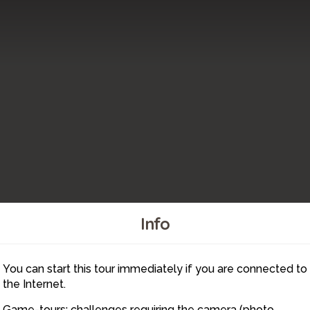
Info
You can start this tour immediately if you are connected to
6
the Internet.
Game-tours: challenges requiring the camera (photo