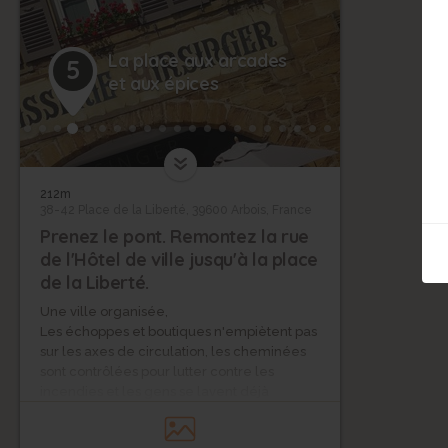
La place aux arcades
5
et aux épices
212m
38-42 Place de la Liberté, 39600 Arbois, France
Prenez le pont. Remontez la rue
de l'Hôtel de ville jusqu'à la place
de la Liberté.
Une ville organisée,
Les échoppes et boutiques n'empiètent pas
sur les axes de circulation, les cheminées
sont contrôlées pour lutter contre les
incendies et les gens se lavent déjà
régulièrement. Le Moyen-Age n’est pas une
période sombre et repoussante ! La Place