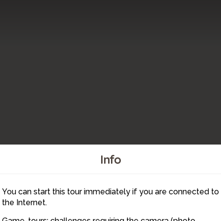
Info
6
You can start this tour immediately if you are connected to
5
the Internet.
Game-tours: challenges requiring the camera (photo