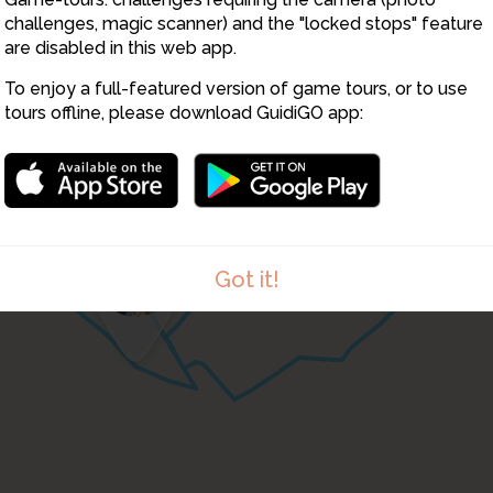
3
challenges, magic scanner) and the "locked stops" feature
are disabled in this web app.
To enjoy a full-featured version of game tours, or to use
tours offline, please download GuidiGO app:
2
8
9
1
7
4
Got it!