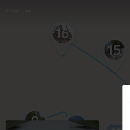
Exit tour
16
15
9
10