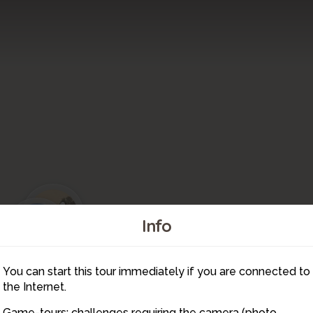
14
12
Info
You can start this tour immediately if you are connected to
13
the Internet.
Game-tours: challenges requiring the camera (photo