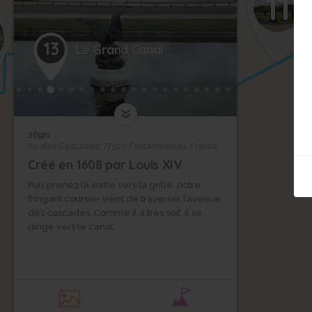
11
13
Le Grand Canal
269m
Av. des Cascades, 77300 Fontainebleau, France
Créé en 1608 par Louis XIV
Puis prenez la sortie vers la grille, notre
fringant coursier vient de traverser l’avenue
des cascades. Comme il a très soif, il se
dirige vers le canal.