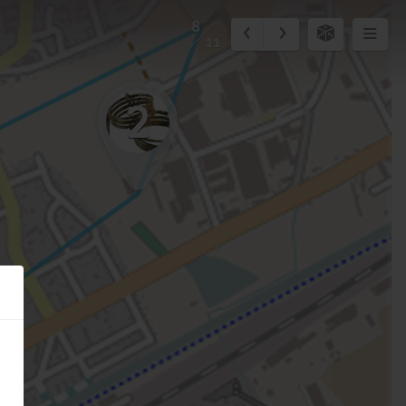
8
11
2