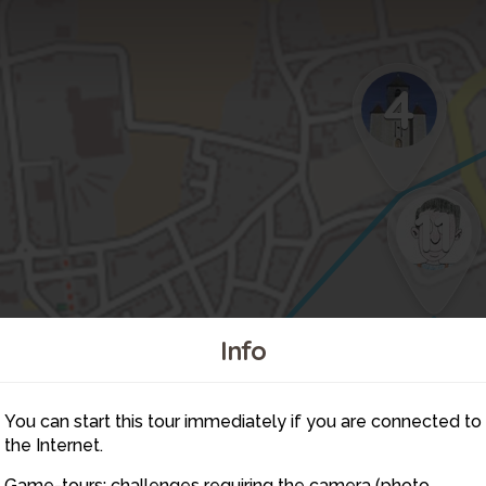
4
11
Info
7
You can start this tour immediately if you are connected to
the Internet.
10
Game-tours: challenges requiring the camera (photo