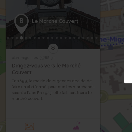
8
Le Marché Couvert
plan-migennes-35788.gif
Dirigez-vous vers le Marché
Couvert.
En 1899, la mairie de Migennes décide de
faire un abri fermé, pour que les marchands
soient à l'abri.En 1923, elle fait construire le
marché couvert.