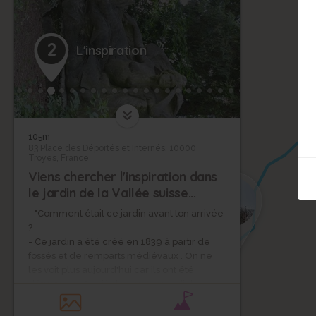
2
L'inspiration
105m
83 Place des Déportés et Internés, 10000
Troyes, France
Viens chercher l'inspiration dans
1
le jardin de la Vallée suisse...
- "Comment était ce jardin avant ton arrivée
?
- Ce jardin a été créé en 1839 à partir de
fossés et de remparts médiévaux . On ne
les voit plus aujourd'hui car ils ont été
détruits au 19e siècle pour agrandir la ville.
- Pourquoi l'avoir appelée la "Vallée
suisse" ?