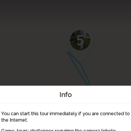
5
Info
You can start this tour immediately if you are connected to
3
2
the Internet.
Game-tours: challenges requiring the camera (photo