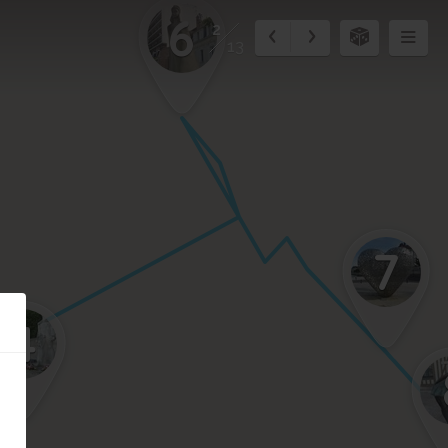
6
2
13
7
4