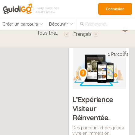
Every place has
Connexion
a story to tell
Créer un parcours
Découvrir
Rechercher…
Tous thèmes
Français
1
Parcours
L’Expérience
Visiteur
Réinventée.
Des parcours et des jeux à
vivre en immersion.